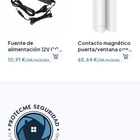
Fuente de
Contacto magnético
alimentación 12V CC
puerta/ventana con
/2A
Detector vibración e
10,91
€
65,64
€
(IVA incluido)
(IVA incluido)
inclinación AJ-
DOORPROTECTPLUS-
W certificado grado 2