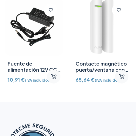
Fuente de
Contacto magnético
alimentación 12V CC
puerta/ventana con
/2A
Detector vibración e
10,91
€
65,64
€
(IVA incluido)
(IVA incluido)
inclinación AJ-
DOORPROTECTPLUS-
W certificado grado 2