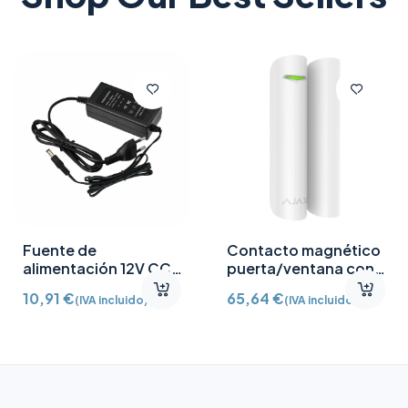
Fuente de
Contacto magnético
alimentación 12V CC
puerta/ventana con
/2A
Detector vibración e
10,91
€
65,64
€
(IVA incluido)
(IVA incluido)
inclinación AJ-
DOORPROTECTPLUS-
W certificado grado 2