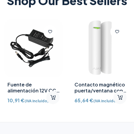
Shop Our Best Sellers
Fuente de
Contacto magnético
alimentación 12V CC
puerta/ventana con
/2A
Detector vibración e
10,91
€
65,64
€
(IVA incluido)
(IVA incluido)
inclinación AJ-
DOORPROTECTPLUS-
W certificado grado 2