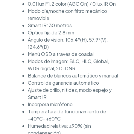
0,01 lux F1.2 color (AGC On) / 0 lux IR On
Modo día/noche con filtro mecánico
removible
Smart IR: 30 metros
Óptica fija de 2,8 mm
Ángulo de visión: 106,4°(H), 57,9°(V),
124,6°(D)
Menú OSD a través de coaxial
Modos de imagen: BLC, HLC, Global,
WDR digital, 2D-DNR
Balance de blancos automático y manual
Control de ganancia automático
Ajuste de brillo, nitidez, modo espejo y
Smart IR
Incorpora micrófono
Temperatura de funcionamiento de
-40°C~+60°C
Humedad relativa: ≤90% (sin
condensación)