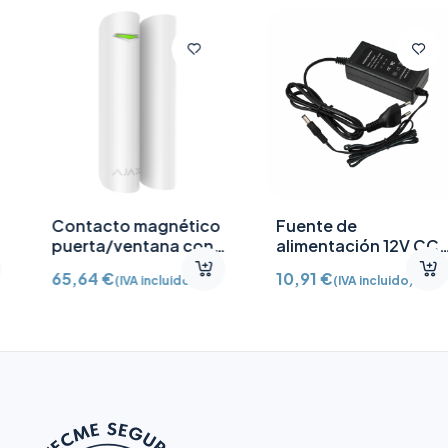
Contacto magnético
Fuente de
puerta/ventana con
alimentación 12V CC
Detector vibración e
/2A
65,64
€
10,91
€
(IVA incluido)
(IVA incluido)
inclinación AJ-
DOORPROTECTPLUS-
W certificado grado 2