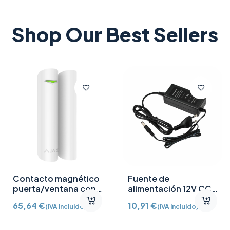
Shop Our Best Sellers
Contacto magnético
Fuente de
puerta/ventana con
alimentación 12V CC
Detector vibración e
/2A
65,64
€
10,91
€
(IVA incluido)
(IVA incluido)
inclinación AJ-
DOORPROTECTPLUS-
W certificado grado 2