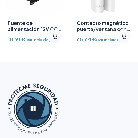
Fuente de
Contacto magnético
alimentación 12V CC
puerta/ventana con
/2A
Detector vibración e
10,91
€
65,64
€
(IVA incluido)
(IVA incluido)
inclinación AJ-
DOORPROTECTPLUS-
W certificado grado 2