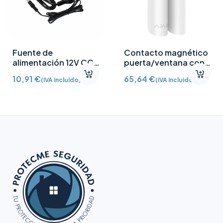
Fuente de
Contacto magnético
alimentación 12V CC
puerta/ventana con
/2A
Detector vibración e
10,91
€
65,64
€
(IVA incluido)
(IVA incluido)
inclinación AJ-
DOORPROTECTPLUS-
W certificado grado 2