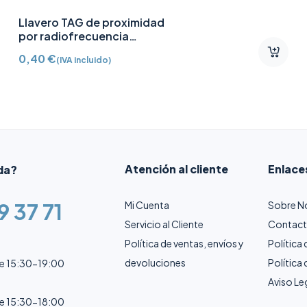
Domo IP Dahua 2MP IR 30M
HDW2230TP-AS
81,50
€
(IVA incluido)
Atención al cliente
Enlace
da?
9 37 71
Mi Cuenta
Sobre N
Servicio al Cliente
Contac
Política de ventas, envíos y
Política
devoluciones
Política
de 15:30-19:00
Aviso Le
de 15:30-18:00