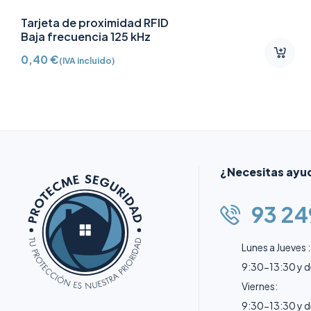
Llavero TAG de proximidad
por radiofrecuencia
numerado RFID Color azul
0,40
€
(IVA incluido)
¿Necesitas ayu
93 24
Lunes a Jueves :
9:30-13:30 y 
Viernes:
9:30-13:30 y 