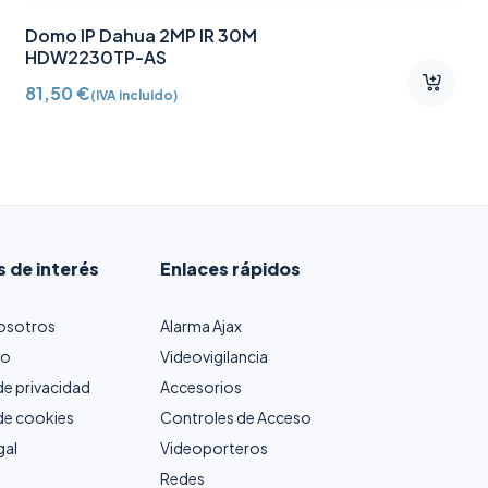
Llavero de acceso sin
contacto Mifare DESFire
AJ-TAG-W
8,20
€
(IVA incluido)
s de interés
Enlaces rápidos
osotros
Alarma Ajax
to
Videovigilancia
 de privacidad
Accesorios
 de cookies
Controles de Acceso
gal
Videoporteros
Redes