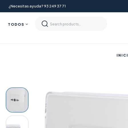
¿Necesitas ayuda? 93 249 37 71
TODOS
INIC