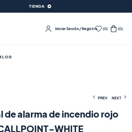
TIENDA
Iniciar Sesión / Registro
(0)
(0)
BLOG
PREV
NEXT
 de alarma de incendio rojo
102,38
102,38
€
€
(IVA incluido)
(IVA incluido)
CALLPOINT-WHITE