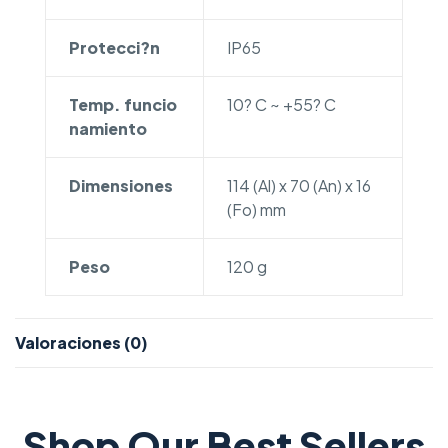
Protecci?n
IP65
Temp. funcio
10? C ~ +55? C
namiento
Dimensiones
114 (Al) x 70 (An) x 16
(Fo) mm
Peso
120 g
Valoraciones (0)
Shop Our Best Sellers