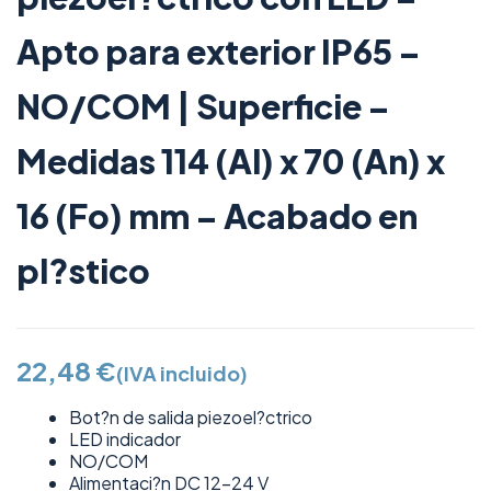
Apto para exterior IP65 –
NO/COM | Superficie –
Medidas 114 (Al) x 70 (An) x
16 (Fo) mm – Acabado en
pl?stico
22,48
€
(IVA incluido)
Bot?n de salida piezoel?ctrico
LED indicador
NO/COM
Alimentaci?n DC 12-24 V