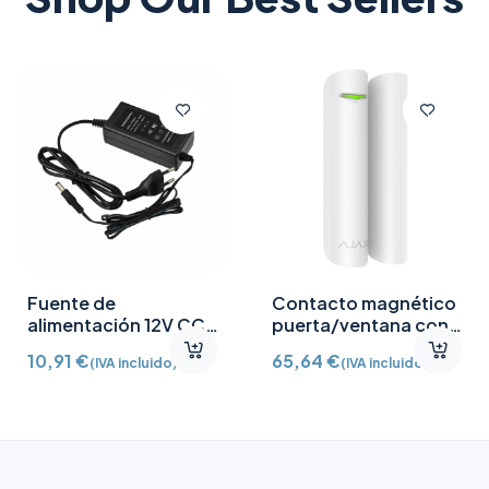
Fuente de
Contacto magnético
alimentación 12V CC
puerta/ventana con
/2A
Detector vibración e
10,91
€
65,64
€
(IVA incluido)
(IVA incluido)
inclinación AJ-
DOORPROTECTPLUS-
W certificado grado 2