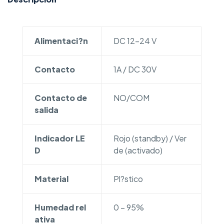
Alimentaci?n
DC 12-24 V
Contacto
1A / DC 30V
Contacto de
NO/COM
salida
Indicador LE
Rojo (standby) / Ver
D
de (activado)
Material
Pl?stico
Humedad rel
0 – 95%
ativa