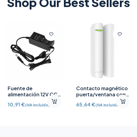
Shop Our Best Sellers
Fuente de
Contacto magnético
alimentación 12V CC
puerta/ventana con
/2A
Detector vibración e
10,91
€
65,64
€
(IVA incluido)
(IVA incluido)
inclinación AJ-
DOORPROTECTPLUS-
W certificado grado 2