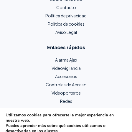
Contacto
Política de privacidad
Política de cookies
Aviso Legal
Enlaces rápidos
Alarma Ajax
Videovigilancia
Accesorios
Controles de Acceso
Videoporteros
Redes
Utilizamos cookies para ofrecerte la mejor experiencia en
nuestra web.
Copyright © 2024 Protecme Seguridad. Todos los derechos
Puedes aprender más sobre qué cookies utilizamos o
reservados.
desactivarlas en los
ajustes
.