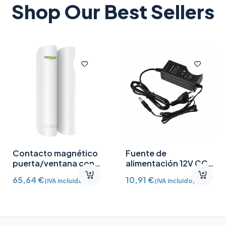
Shop Our Best Sellers
Contacto magnético
Fuente de
puerta/ventana con
alimentación 12V CC
Detector vibración e
/2A
65,64
€
10,91
€
(IVA incluido)
(IVA incluido)
inclinación AJ-
DOORPROTECTPLUS-
W certificado grado 2