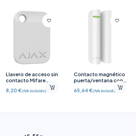
Contacto magnético
Fuente de
puerta/ventana con
alimentación 12V CC
Detector vibración e
/2A
65,64
€
10,91
€
(IVA incluido)
(IVA incluido)
inclinación AJ-
DOORPROTECTPLUS-
W certificado grado 2