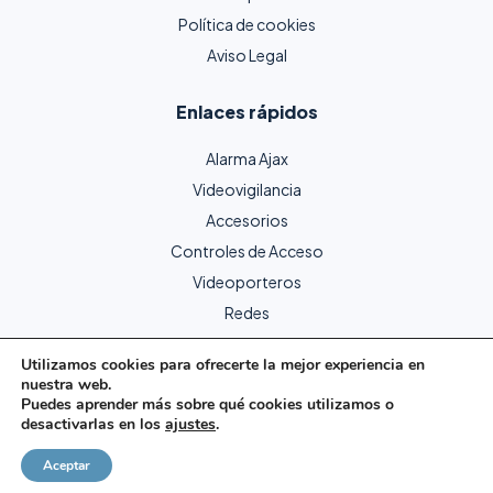
Política de cookies
Aviso Legal
Enlaces rápidos
Alarma Ajax
Videovigilancia
Accesorios
Controles de Acceso
Videoporteros
Redes
Utilizamos cookies para ofrecerte la mejor experiencia en
nuestra web.
Copyright © 2024 Protecme Seguridad. Todos los derechos
Puedes aprender más sobre qué cookies utilizamos o
reservados.
desactivarlas en los
ajustes
.
Página web creada por Goliatech.
Aceptar