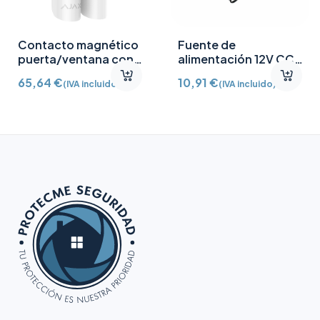
Contacto magnético
Fuente de
puerta/ventana con
alimentación 12V CC
Detector vibración e
/2A
65,64
€
10,91
€
(IVA incluido)
(IVA incluido)
inclinación AJ-
DOORPROTECTPLUS-
W certificado grado 2