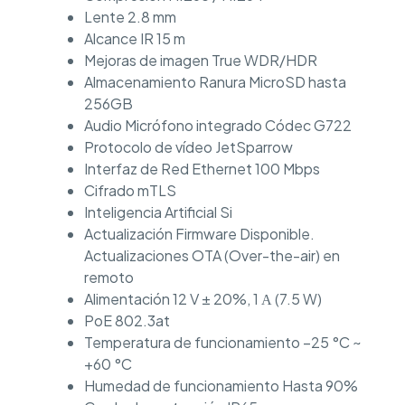
Lente 2.8 mm
Alcance IR 15 m
Mejoras de imagen True WDR/HDR
Almacenamiento Ranura MicroSD hasta
256GB
Audio Micrófono integrado Códec G722
Protocolo de vídeo JetSparrow
Interfaz de Red Ethernet 100 Mbps
Cifrado mTLS
Inteligencia Artificial Si
Actualización Firmware Disponible.
Actualizaciones OTA (Over-the-air) en
remoto
Alimentación 12 V ± 20%, 1 А (7.5 W)
PoE 802.3at
Temperatura de funcionamiento −25 °C ~
+60 °C
Humedad de funcionamiento Hasta 90%