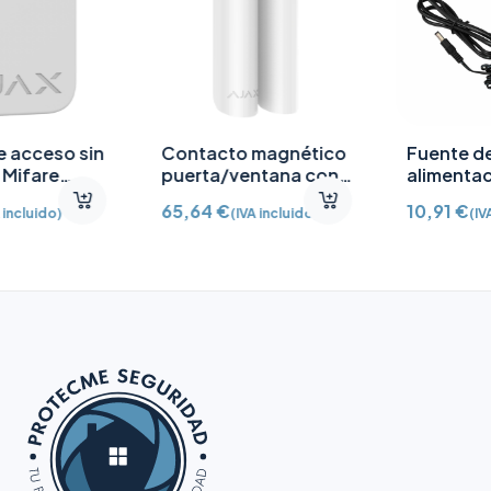
Contacto magnético
Fuente de
puerta/ventana con
alimentación 12V CC
Detector vibración e
/2A
65,64
€
10,91
€
(IVA incluido)
(IVA incluido)
inclinación AJ-
DOORPROTECTPLUS-
W certificado grado 2