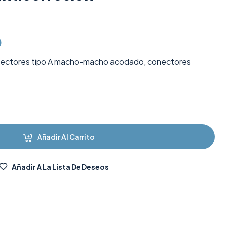
)
onectores tipo A macho-macho acodado, conectores
Añadir Al Carrito
Añadir A La Lista De Deseos