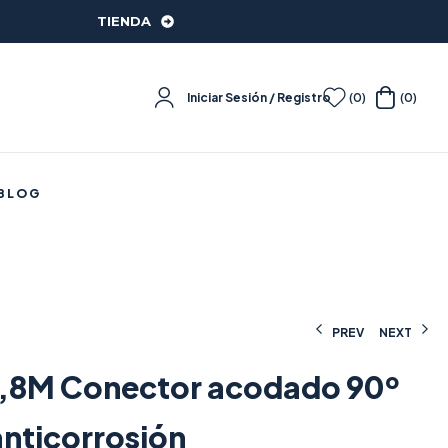
TIENDA
Iniciar Sesión / Registro
(0)
(0)
BLOG
PREV
NEXT
1,8M Conector acodado 90º
10,20
€
(IVA incluido)
18,00
€
(IVA incluido)
nticorrosión