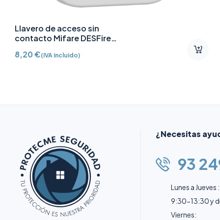
Llavero de acceso sin
contacto Mifare DESFire
AJ-TAG-W
8,20
€
(IVA incluido)
¿Necesitas ayu
93 24
Lunes a Jueves :
9:30-13:30 y 
Viernes: