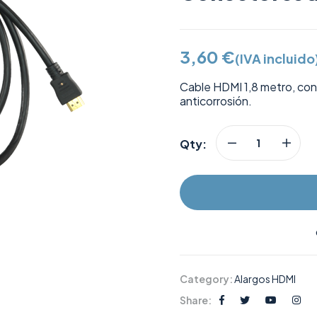
3,60
€
(IVA incluido
Cable HDMI 1,8 metro, c
anticorrosión.
Qty:
Category:
Alargos HDMI
Share: