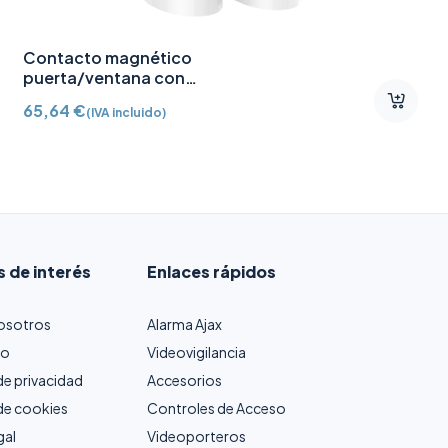
Contacto magnético
puerta/ventana con
Detector vibración e
65,64
€
(IVA incluido)
inclinación AJ-
DOORPROTECTPLUS-W
certificado grado 2
s de interés
Enlaces rápidos
osotros
Alarma Ajax
to
Videovigilancia
 de privacidad
Accesorios
 de cookies
Controles de Acceso
gal
Videoporteros