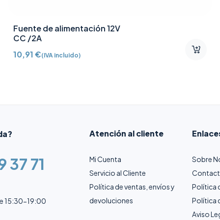
Fuente de alimentación 12V
CC /2A
10,91
€
(IVA incluido)
Atención al cliente
Enlace
da?
9 37 71
Mi Cuenta
Sobre N
Servicio al Cliente
Contac
Política de ventas, envíos y
Política
devoluciones
Política
de 15:30-19:00
Aviso Le