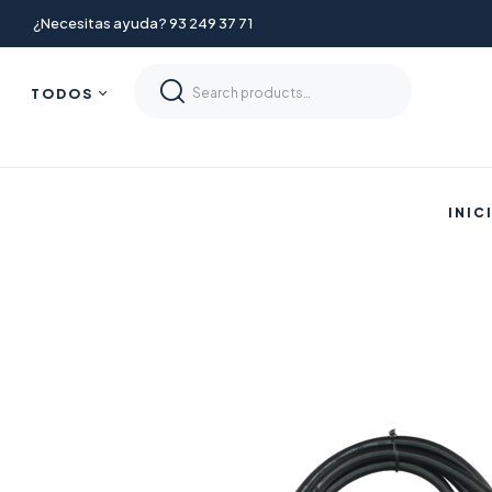
¿Necesitas ayuda? 93 249 37 71
TODOS
INIC