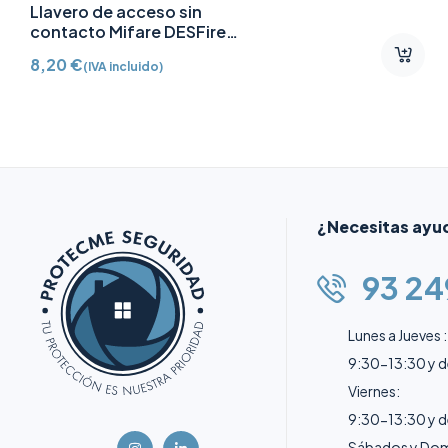
Llavero de acceso sin
contacto Mifare DESFire
AJ-TAG-W
8,20
€
(IVA incluido)
¿Necesitas ayu
93 24
Lunes a Jueves :
9:30-13:30 y 
Viernes:
9:30-13:30 y 
Sábados y Dom