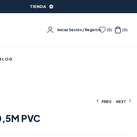
TIENDA
Iniciar Sesión / Registro
(0)
(0)
BLOG
PREV
NEXT
0,5M PVC
96,50
2,75
€
€
(IVA incluido)
(IVA incluido)