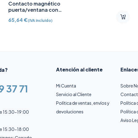
Contacto magnético
puerta/ventana con
Detector vibración e
65,64
€
(IVA incluido)
inclinación AJ-
DOORPROTECTPLUS-W
certificado grado 2
Atención al cliente
Enlace
da?
9 37 71
Mi Cuenta
Sobre N
Servicio al Cliente
Contac
Política de ventas, envíos y
Política
devoluciones
Política
de 15:30-19:00
Aviso Le
de 15:30-18:00
ingos: Cerrado